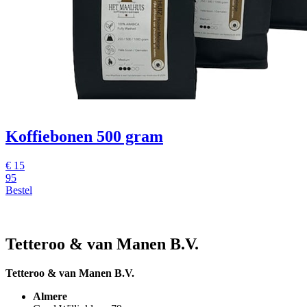
Koffiebonen 500 gram
€
15
95
Bestel
Tetteroo & van Manen B.V.
Tetteroo & van Manen B.V.
Almere