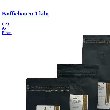
Koffiebonen 1 kilo
€
29
95
Bestel