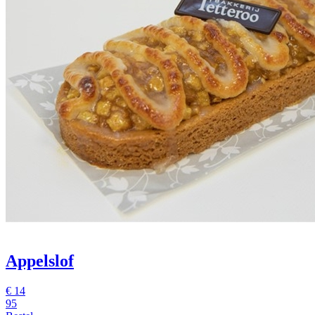
Appelslof
€
14
95