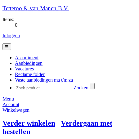
Tetteroo & van Manen B.V.
Items:
0
Inloggen
☰
Assortiment
Aanbiedingen
Vacatures
Reclame folder
Vaste aanbiedingen ma t/m za
Zoeken
Menu
Account
Winkelwagen
Verder winkelen
Verdergaan met
bestellen