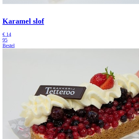
Karamel slof
€
14
95
Bestel