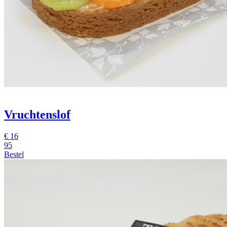
Vruchtenslof
€
16
95
Bestel