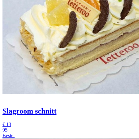
Slagroom schnitt
€
13
95
Bestel