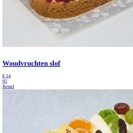
Woudvruchten slof
€
14
95
Bestel