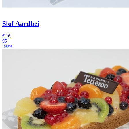
Slof Aardbei
€
16
95
Bestel