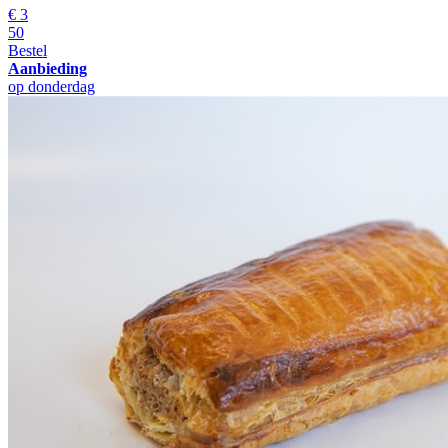
€
3
50
Bestel
Aanbieding
op donderdag