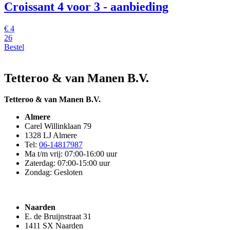
Croissant
4 voor 3 - aanbieding
€
4
26
Bestel
Tetteroo & van Manen B.V.
Tetteroo & van Manen B.V.
Almere
Carel Willinklaan 79
1328 LJ Almere
Tel:
06-14817987
Ma t/m vrij: 07:00-16:00 uur
Zaterdag: 07:00-15:00 uur
Zondag: Gesloten
Naarden
E. de Bruijnstraat 31
1411 SX Naarden