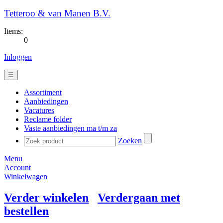
Tetteroo & van Manen B.V.
Items:
0
Inloggen
☰
Assortiment
Aanbiedingen
Vacatures
Reclame folder
Vaste aanbiedingen ma t/m za
Zoeken
Menu
Account
Winkelwagen
Verder winkelen
Verdergaan met
bestellen