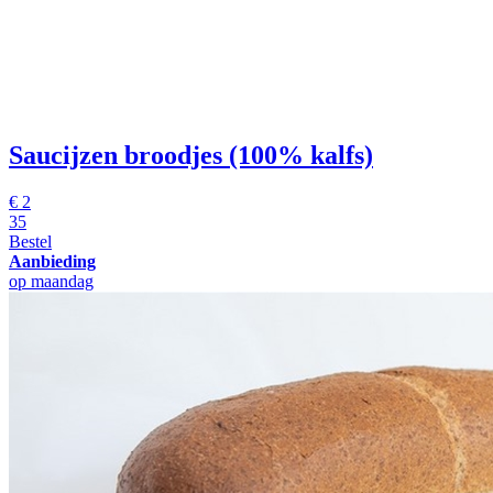
Saucijzen broodjes (100% kalfs)
€
2
35
Bestel
Aanbieding
op maandag