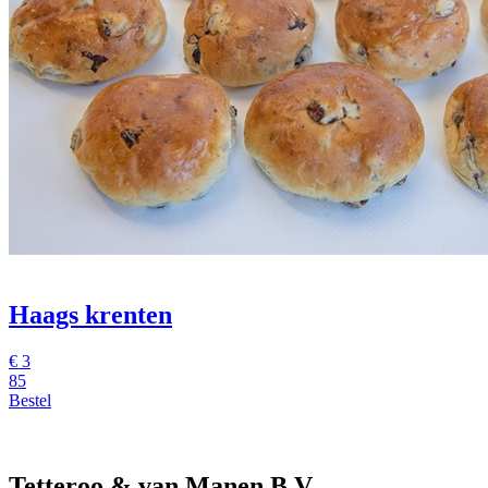
Haags krenten
€
3
85
Bestel
Tetteroo & van Manen B.V.