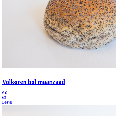
Volkoren bol maanzaad
€
0
63
Bestel