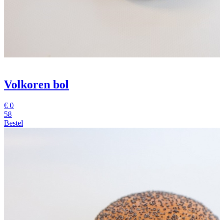
Volkoren bol
€
0
58
Bestel