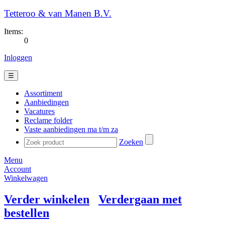
Tetteroo & van Manen B.V.
Items:
0
Inloggen
☰
Assortiment
Aanbiedingen
Vacatures
Reclame folder
Vaste aanbiedingen ma t/m za
Zoeken
Menu
Account
Winkelwagen
Verder winkelen
Verdergaan met
bestellen