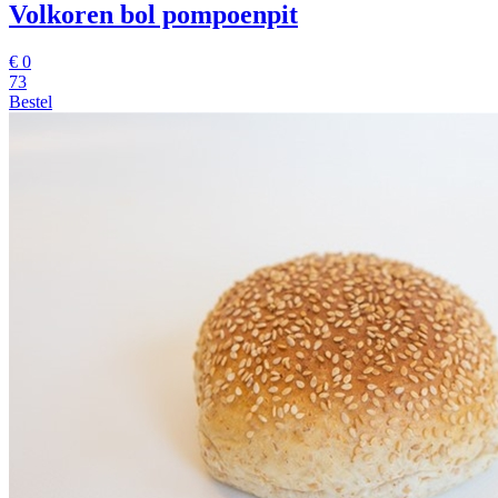
Volkoren bol pompoenpit
€
0
73
Bestel