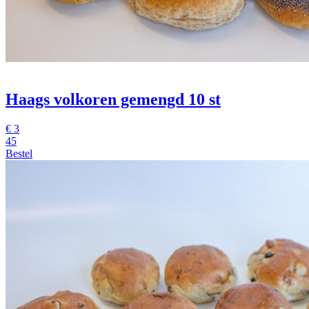
Haags volkoren gemengd
10 st
€
3
45
Bestel