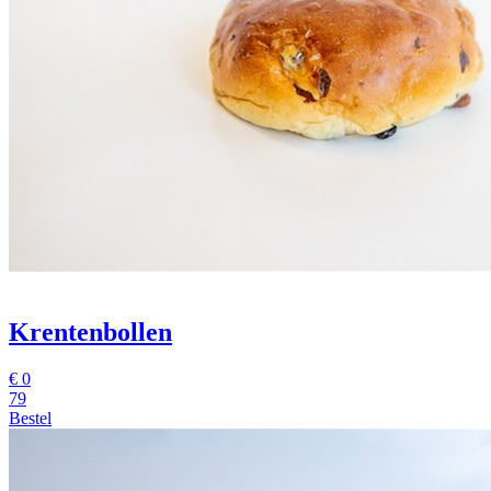
Krentenbollen
€
0
79
Bestel