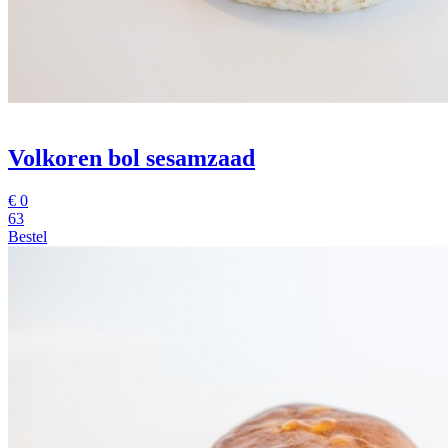
Volkoren bol sesamzaad
€
0
63
Bestel