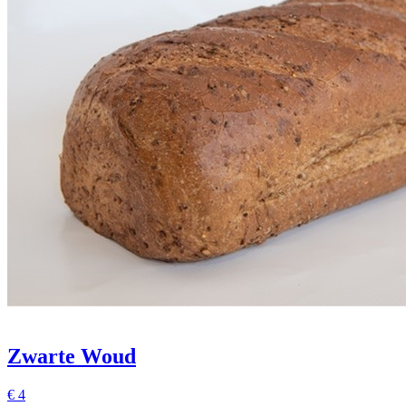
Zwarte Woud
€
4