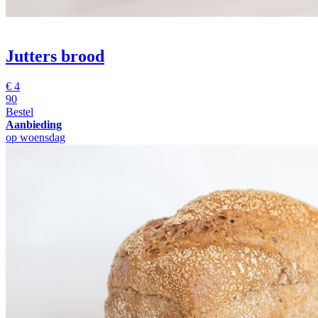
Jutters brood
€
4
90
Bestel
Aanbieding
op woensdag