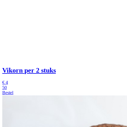
Vikorn
per 2 stuks
€
4
50
Bestel