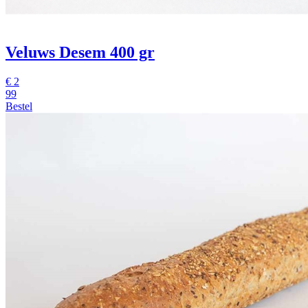
Veluws Desem 400 gr
€
2
99
Bestel