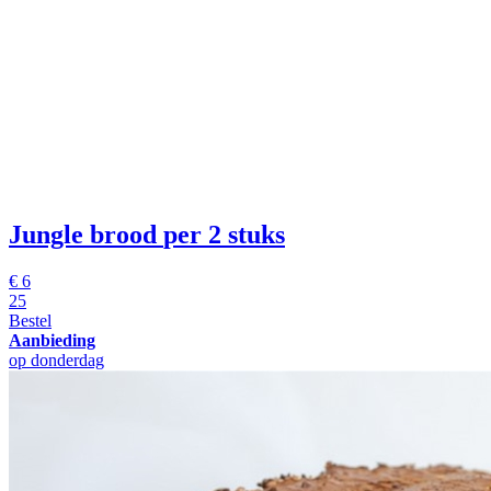
Jungle brood
per 2 stuks
€
6
25
Bestel
Aanbieding
op donderdag