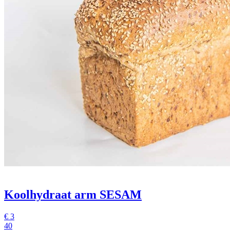
Koolhydraat arm SESAM
€
3
40