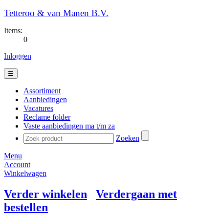
Tetteroo & van Manen B.V.
Items:
0
Inloggen
☰
Assortiment
Aanbiedingen
Vacatures
Reclame folder
Vaste aanbiedingen ma t/m za
Zoeken
Menu
Account
Winkelwagen
Verder winkelen
Verdergaan met
bestellen