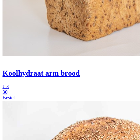
Koolhydraat arm brood
€
3
30
Bestel