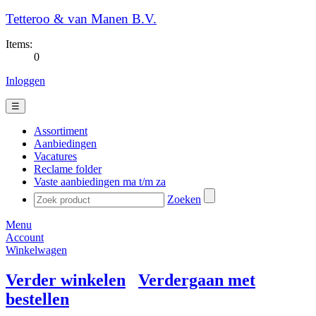
Tetteroo & van Manen B.V.
Items:
0
Inloggen
☰
Assortiment
Aanbiedingen
Vacatures
Reclame folder
Vaste aanbiedingen ma t/m za
Zoeken
Menu
Account
Winkelwagen
Verder winkelen
Verdergaan met
bestellen