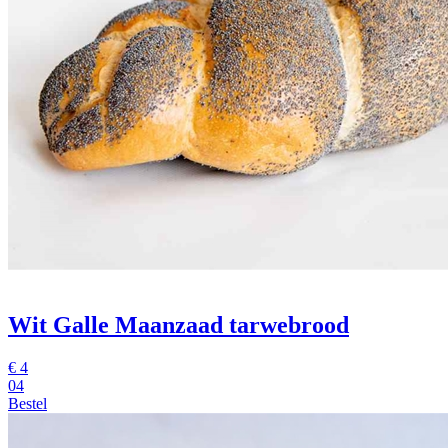
Wit Galle Maanzaad tarwebrood
€
4
04
Bestel