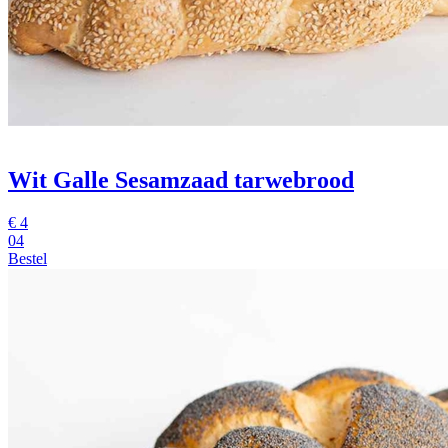
Wit Galle Sesamzaad tarwebrood
€
4
04
Bestel