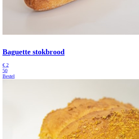
Baguette stokbrood
€
2
50
Bestel