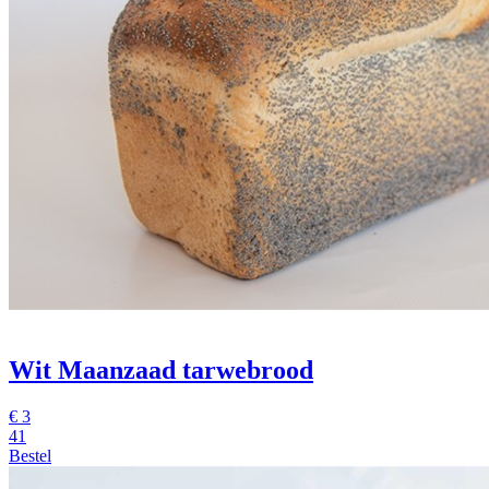
Wit Maanzaad tarwebrood
€
3
41
Bestel