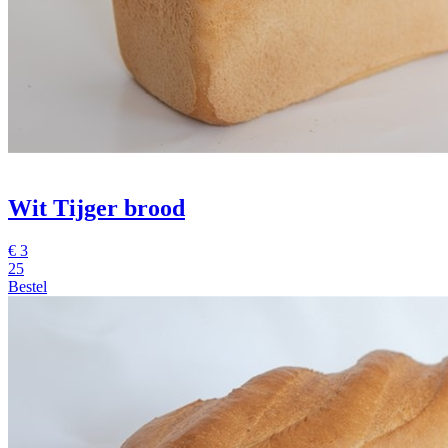
Wit Tijger brood
€
3
25
Bestel