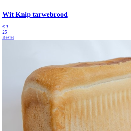
Wit Knip tarwebrood
€
3
25
Bestel