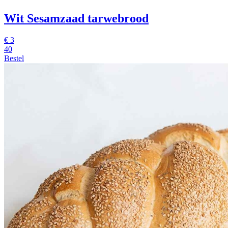
Wit Sesamzaad tarwebrood
€
3
40
Bestel