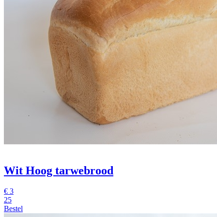
Wit Hoog tarwebrood
€
3
25
Bestel