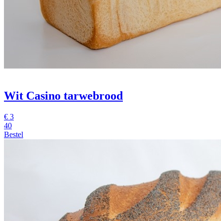
Wit Casino tarwebrood
€
3
40
Bestel