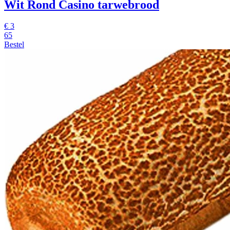
Wit Rond Casino tarwebrood
€
3
65
Bestel