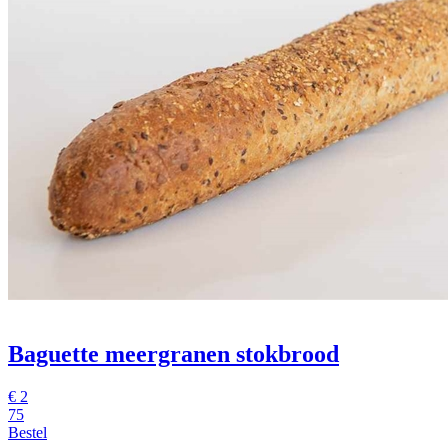
Baguette meergranen stokbrood
€
2
75
Bestel