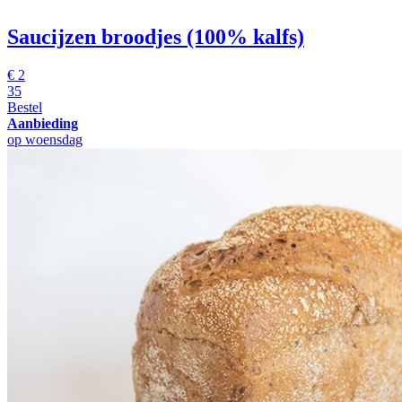
Saucijzen broodjes (100% kalfs)
€
2
35
Bestel
Aanbieding
op woensdag