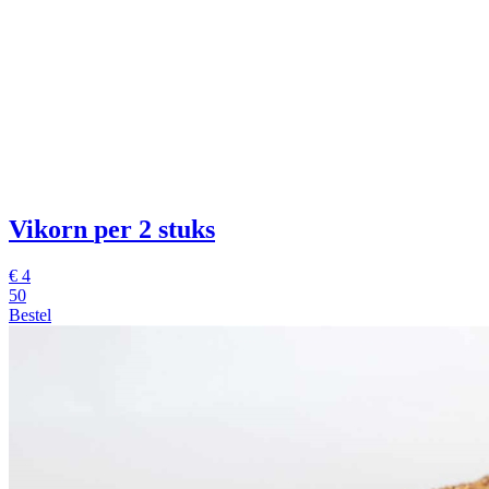
Vikorn
per 2 stuks
€
4
50
Bestel