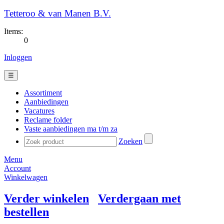
Tetteroo & van Manen B.V.
Items:
0
Inloggen
☰
Assortiment
Aanbiedingen
Vacatures
Reclame folder
Vaste aanbiedingen ma t/m za
Zoeken
Menu
Account
Winkelwagen
Verder winkelen
Verdergaan met
bestellen