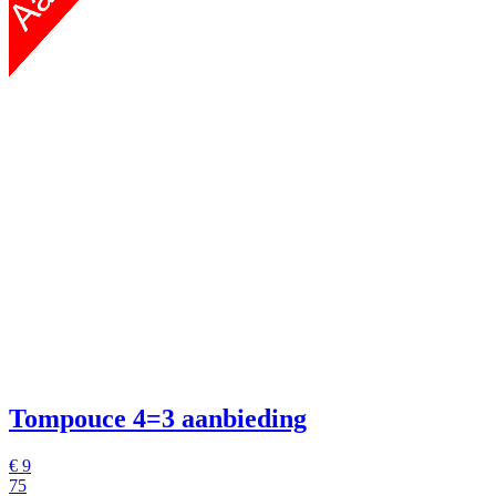
Tompouce
4=3 aanbieding
€
9
75