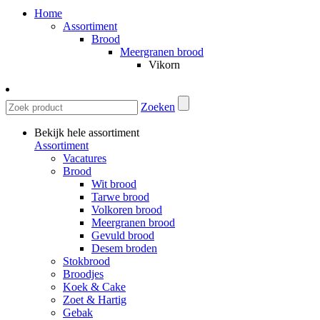
Home
Assortiment
Brood
Meergranen brood
Vikorn
Zoeken
Bekijk hele assortiment
Assortiment
Vacatures
Brood
Wit brood
Tarwe brood
Volkoren brood
Meergranen brood
Gevuld brood
Desem broden
Stokbrood
Broodjes
Koek & Cake
Zoet & Hartig
Gebak