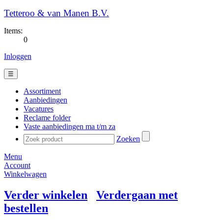
Tetteroo & van Manen B.V.
Items:
0
Inloggen
☰
Assortiment
Aanbiedingen
Vacatures
Reclame folder
Vaste aanbiedingen ma t/m za
Zoeken
Menu
Account
Winkelwagen
Verder winkelen
Verdergaan met
bestellen