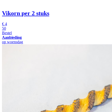
Vikorn
per 2 stuks
€
4
50
Bestel
Aanbieding
op woensdag