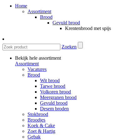
Home
Assortiment
Brood
Gevuld brood
Krentenbrood met spijs
Zoeken
Bekijk hele assortiment
Assortiment
Vacatures
Brood
Wit brood
Tarwe brood
Volkoren brood
Meergranen brood
Gevuld brood
Desem broden
Stokbrood
Broodjes
Koek & Cake
Zoet & Hartig
Gebak