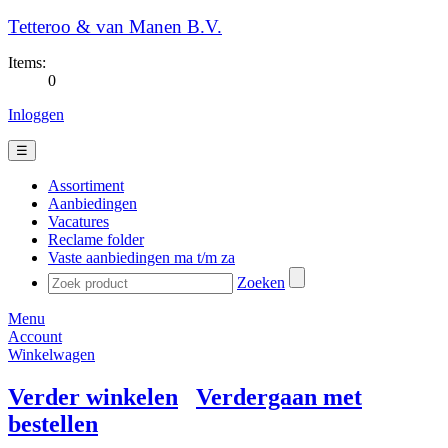
Tetteroo & van Manen B.V.
Items:
0
Inloggen
☰
Assortiment
Aanbiedingen
Vacatures
Reclame folder
Vaste aanbiedingen ma t/m za
Zoeken
Menu
Account
Winkelwagen
Verder winkelen
Verdergaan met
bestellen