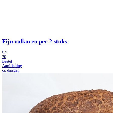
Fijn volkoren
per 2 stuks
€
5
20
Bestel
Aanbieding
op dinsdag