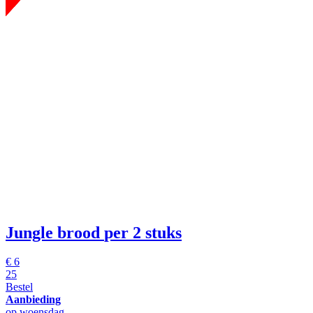
Jungle brood
per 2 stuks
€
6
25
Bestel
Aanbieding
op woensdag