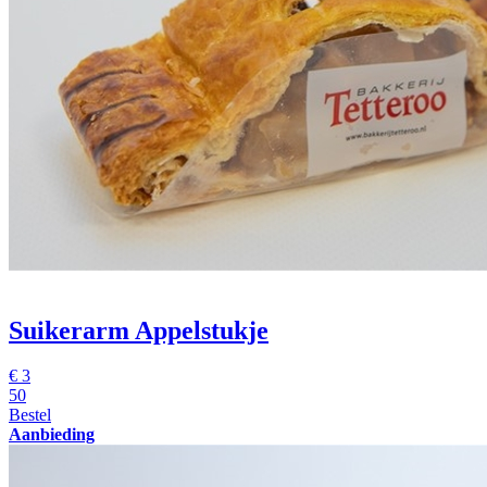
Suikerarm Appelstukje
€
3
50
Bestel
Aanbieding