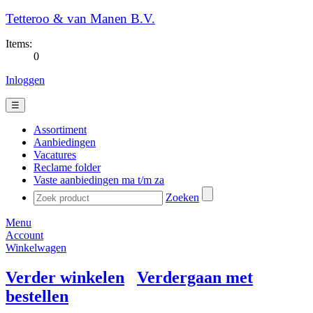
Tetteroo & van Manen B.V.
Items:
0
Inloggen
☰
Assortiment
Aanbiedingen
Vacatures
Reclame folder
Vaste aanbiedingen ma t/m za
Zoeken
Menu
Account
Winkelwagen
Verder winkelen
Verdergaan met
bestellen