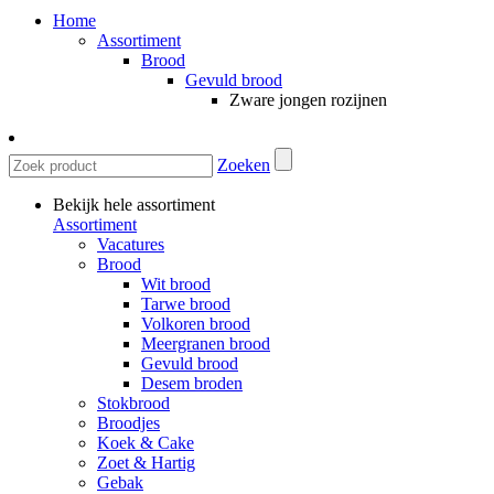
Home
Assortiment
Brood
Gevuld brood
Zware jongen rozijnen
Zoeken
Bekijk hele assortiment
Assortiment
Vacatures
Brood
Wit brood
Tarwe brood
Volkoren brood
Meergranen brood
Gevuld brood
Desem broden
Stokbrood
Broodjes
Koek & Cake
Zoet & Hartig
Gebak