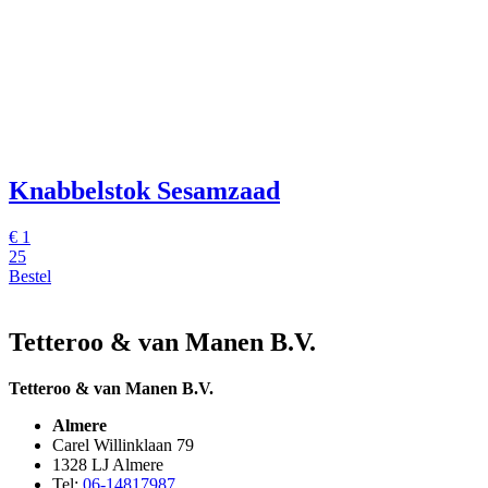
Knabbelstok Sesamzaad
€
1
25
Bestel
Tetteroo & van Manen B.V.
Tetteroo & van Manen B.V.
Almere
Carel Willinklaan 79
1328 LJ Almere
Tel:
06-14817987